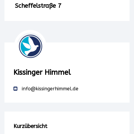
einen
Scheffelstraße 7
Service
eines
Drittanbieters,
um
Karteninhalte
Kissinger Himmel
einzubetten.
info@kissingerhimmel.de
Dieser
Service
kann
Kurzübersicht
Daten