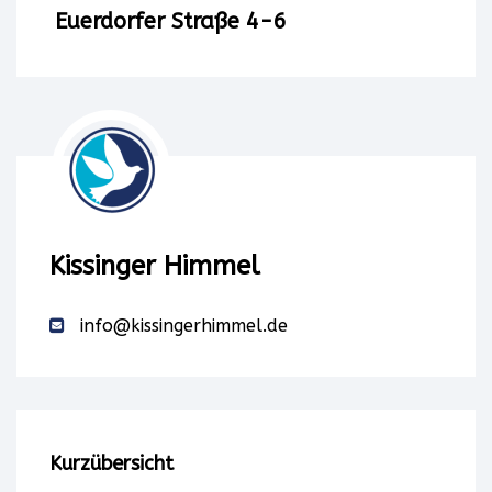
einen
Euerdorfer Straße 4-6
Service
eines
Drittanbieters,
um
Karteninhalte
Kissinger Himmel
einzubetten.
info@kissingerhimmel.de
Dieser
Service
kann
Kurzübersicht
Daten