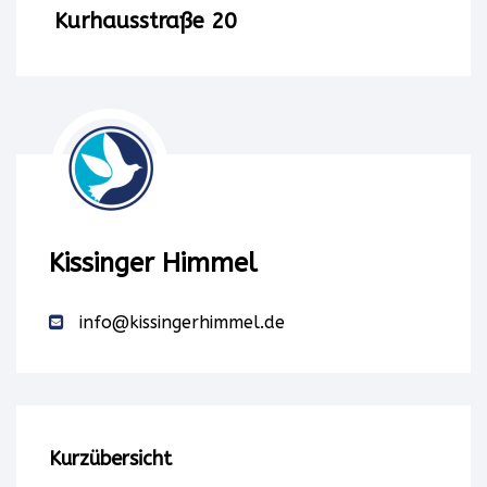
einen
Kurhausstraße 20
Service
eines
Drittanbieters,
um
Karteninhalte
Kissinger Himmel
einzubetten.
info@kissingerhimmel.de
Dieser
Service
kann
Kurzübersicht
Daten