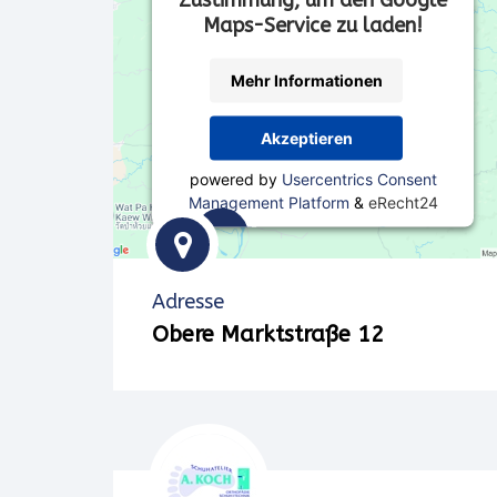
Maps-Service zu laden!
Mehr Informationen
Akzeptieren
powered by
Usercentrics Consent
Management Platform
&
eRecht24
Wir
verwenden
Adresse
einen
Obere Marktstraße 12
Service
eines
Drittanbieters,