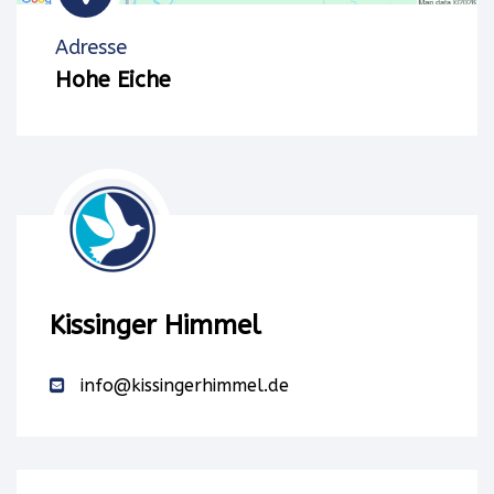
verwenden
Adresse
einen
Hohe Eiche
Service
eines
Drittanbieters,
um
Karteninhalte
Kissinger Himmel
einzubetten.
info@kissingerhimmel.de
Dieser
Service
kann