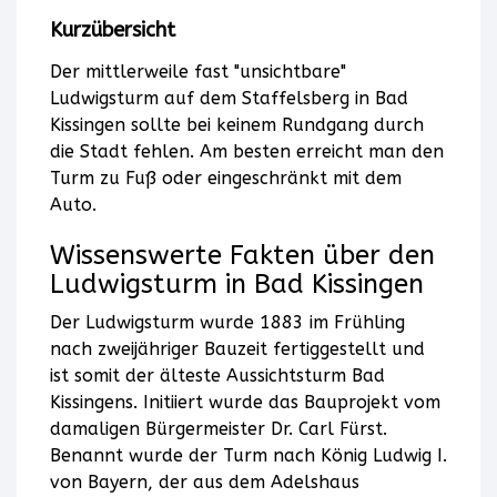
Kurzübersicht
Daten
Der mittlerweile fast "unsichtbare"
zu
Ludwigsturm auf dem Staffelsberg in Bad
Ihren
Kissingen sollte bei keinem Rundgang durch
die Stadt fehlen. Am besten erreicht man den
Aktivitäten
Turm zu Fuß oder eingeschränkt mit dem
Auto.
sammeln.
Wissenswerte Fakten über den
Bitte
Ludwigsturm in Bad Kissingen
lesen
Der Ludwigsturm wurde 1883 im Frühling
nach zweijähriger Bauzeit fertiggestellt und
Sie
ist somit der älteste Aussichtsturm Bad
Kissingens. Initiiert wurde das Bauprojekt vom
die
damaligen Bürgermeister Dr. Carl Fürst.
Details
Benannt wurde der Turm nach König Ludwig I.
von Bayern, der aus dem Adelshaus