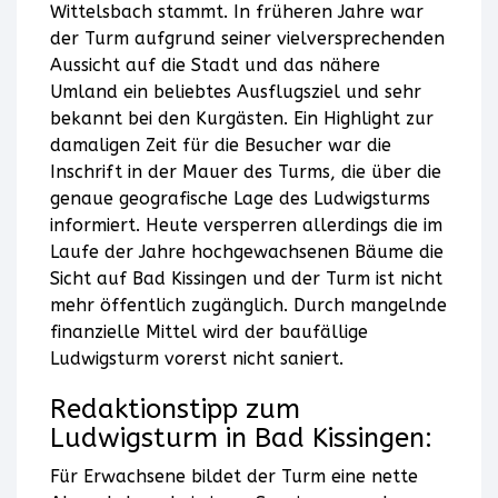
durch
Wittelsbach stammt. In früheren Jahre war
der Turm aufgrund seiner vielversprechenden
und
Aussicht auf die Stadt und das nähere
Umland ein beliebtes Ausflugsziel und sehr
stimmen
bekannt bei den Kurgästen. Ein Highlight zur
Sie
damaligen Zeit für die Besucher war die
Inschrift in der Mauer des Turms, die über die
der
genaue geografische Lage des Ludwigsturms
informiert. Heute versperren allerdings die im
Nutzung
Laufe der Jahre hochgewachsenen Bäume die
Sicht auf Bad Kissingen und der Turm ist nicht
des
mehr öffentlich zugänglich. Durch mangelnde
Service
finanzielle Mittel wird der baufällige
Ludwigsturm vorerst nicht saniert.
zu,
Redaktionstipp zum
um
Ludwigsturm in Bad Kissingen:
diese
Für Erwachsene bildet der Turm eine nette