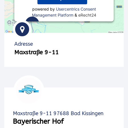
powered by
Usercentrics Consent
Management Platform
&
eRecht24
Wir
verwenden
Adresse
einen
Maxstraße 9-11
Service
eines
Drittanbieters,
um
Karteninhalte
Maxstraße 9-11 97688 Bad Kissingen
einzubetten.
Bayerischer Hof