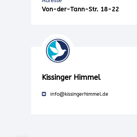
Adresse
einen
Von-der-Tann-Str. 18-22
Service
eines
Drittanbieters,
um
Karteninhalte
Kissinger Himmel
einzubetten.
info@kissingerhimmel.de
Dieser
Service
kann