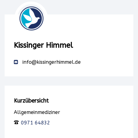
Drittanbieters,
um
Karteninhalte
Kissinger Himmel
einzubetten.
info@kissingerhimmel.de
Dieser
Service
kann
Kurzübersicht
Daten
Allgemeinmediziner
zu
0971 64832
Ihren