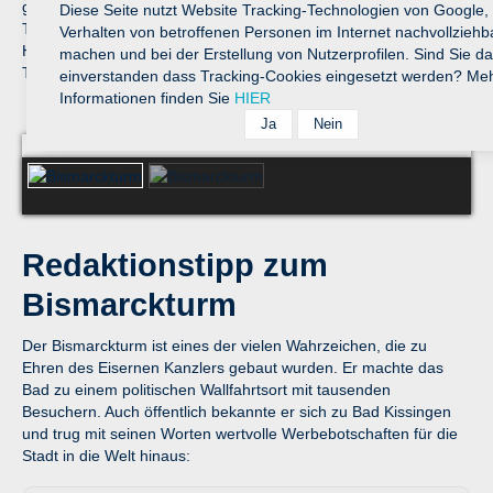
geschlossen und der Eingang zugemauert. Erst 1986 wurde der
Diese Seite nutzt Website Tracking-Technologien von Google,
Turm nach einem Innenausbau wiedereröffnet. Das
Verhalten von betroffenen Personen im Internet nachvollziehb
Hinaufsteigen der Stufen ist lohnenswert, denn die Plattform im
machen und bei der Erstellung von Nutzerprofilen. Sind Sie da
Turm bietet eine wunderbare Aussicht auf die ganze Stadt.
einverstanden dass Tracking-Cookies eingesetzt werden? Me
Informationen finden Sie
HIER
Bismarckturm
Bismarckturm
Redaktionstipp zum
Bismarckturm
Der Bismarckturm ist eines der vielen Wahrzeichen, die zu
Ehren des Eisernen Kanzlers gebaut wurden. Er machte das
Bad zu einem politischen Wallfahrtsort mit tausenden
Besuchern. Auch öffentlich bekannte er sich zu Bad Kissingen
und trug mit seinen Worten wertvolle Werbebotschaften für die
Stadt in die Welt hinaus: