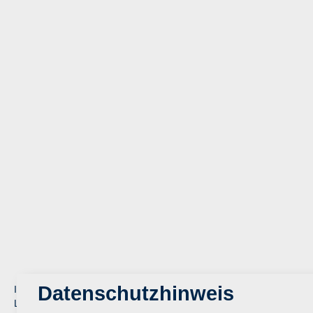
Datenschutzhinweis
Im Zweiten Weltkrieg diente der Turm der
Luftraumbeobachtung. Nach Kriegsende wurde der Turm