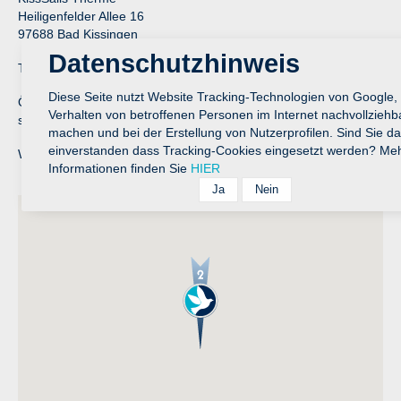
Heiligenfelder Allee 16
97688 Bad Kissingen
Datenschutzhinweis
Telefon: (0971) 12 18 00 – 0
Diese Seite nutzt Website Tracking-Technologien von Google,
Öffnungszeiten: täglich von 9.00 – 22.00 Uhr, freitags und
Verhalten von betroffenen Personen im Internet nachvollziehb
samstags von 9.00 – 24.00 Uhr
machen und bei der Erstellung von Nutzerprofilen. Sind Sie da
einverstanden dass Tracking-Cookies eingesetzt werden? Me
Weitere Informationen erhalten Sie unter:
www.kisssalis.de
Informationen finden Sie
HIER