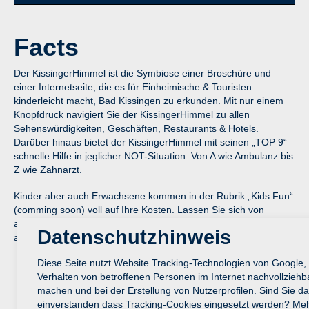
Facts
Der KissingerHimmel ist die Symbiose einer Broschüre und
einer Internetseite, die es für Einheimische & Touristen
kinderleicht macht, Bad Kissingen zu erkunden. Mit nur einem
Knopfdruck navigiert Sie der KissingerHimmel zu allen
Sehenswürdigkeiten, Geschäften, Restaurants & Hotels.
Darüber hinaus bietet der KissingerHimmel mit seinen „TOP 9“
schnelle Hilfe in jeglicher NOT-Situation. Von A wie Ambulanz bis
Z wie Zahnarzt.
Kinder aber auch Erwachsene kommen in der Rubrik „Kids Fun“
(comming soon) voll auf Ihre Kosten. Lassen Sie sich von
atemberaubenden Luftaufnahmen begeistern und tauchen Sie
Datenschutzhinweis
ab in die faszinierende Welt von Virtual-Reality.
Diese Seite nutzt Website Tracking-Technologien von Google,
Verhalten von betroffenen Personen im Internet nachvollziehb
machen und bei der Erstellung von Nutzerprofilen. Sind Sie da
einverstanden dass Tracking-Cookies eingesetzt werden? Me