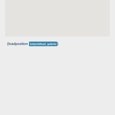
{loadposition
}
luitpoldbad_galerie