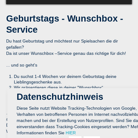
Geburtstags - Wunschbox -
Service
Du hast Geburtstag und möchtest nur Spielsachen die dir
gefallen?
Da ist unser Wunschbox –Service genau das richtige für dich!
... und so geht's
Du suchst 1-4 Wochen vor deinem Geburtstag deine
Lieblingsgeschenke aus.
Wir präsentieren diese in deiner "Wunschbox“
Erzähle deiner Familie und deinen Freunden von deiner
Datenschutzhinweis
Wunschbox und wo sie die begehrten Geschenke kaufen
können.
Diese Seite nutzt Website Tracking-Technologien von Google,
... wir heben deine Wunschbox bis zu deiner Geburtstagsfeier
Verhalten von betroffenen Personen im Internet nachvollziehb
auf.
machen und bei der Erstellung von Nutzerprofilen. Sind Sie da
Du brauchst dich um nichts mehr zu kümmern, deine
einverstanden dass Tracking-Cookies eingesetzt werden? Me
Wunschbox wird nach deinem Geburtstag von uns aufgelöst.
Informationen finden Sie
HIER